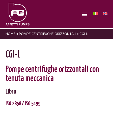
HOME
»
POMPE CENTRIFUGHE ORIZZONTALI
»
CGI-L
CGI-L
Pompe centrifughe orizzontali con
tenuta meccanica
Libra
ISO 2858 / ISO 5199