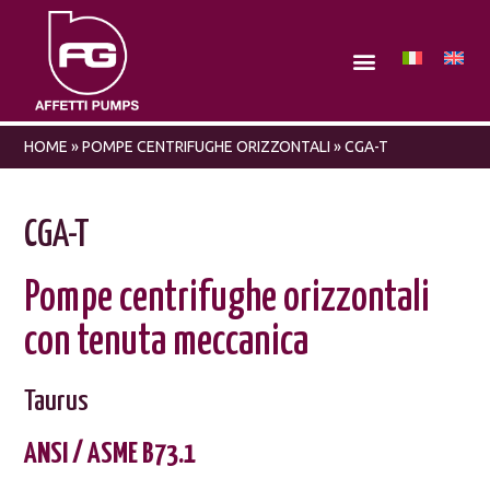
HOME
»
POMPE CENTRIFUGHE ORIZZONTALI
»
CGA-T
CGA-T
Pompe centrifughe orizzontali
con tenuta meccanica
Taurus
ANSI / ASME B73.1