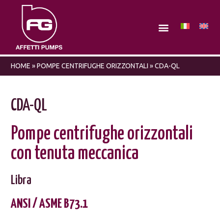
HOME
»
POMPE CENTRIFUGHE ORIZZONTALI
»
CDA-QL
CDA-QL
Pompe centrifughe orizzontali
con tenuta meccanica
Libra
ANSI / ASME B73.1