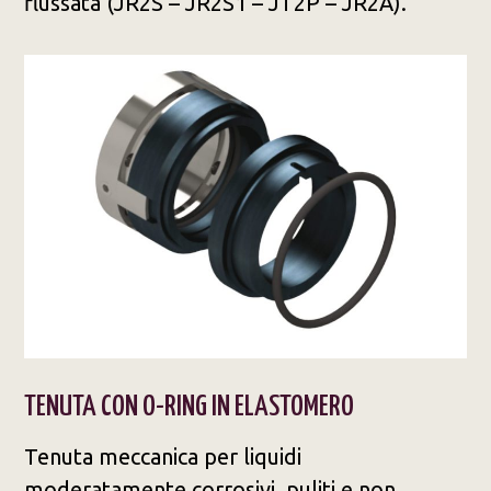
flussata (JR2S – JR2S1 – JT2P – JR2A).
TENUTA CON O-RING IN ELASTOMERO
Tenuta meccanica per liquidi
moderatamente corrosivi, puliti e non